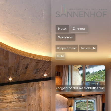
Enzian Suite Wohnbereich
Hotel
Zimmer
Enzian Suite Schlafbereich
Wellness
Doppelzimmer
Juniorsuite
Suite
Morgenrot deluxe Wohnbereich
Morgenrot deluxe Schlafbereich